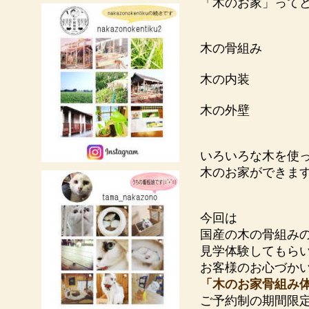
「木のお家」って
木の骨組み
木の内装
木の外壁
いろいろな木を使
木のお家ができま
今回は
国産の木の骨組み
見学体験してもら
お客様のお心づか
「木のお家骨組み
ご予約制の期間限