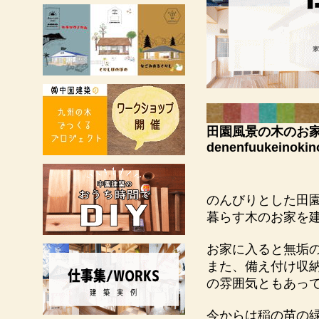
田園風景の木のお
denenfuukeinokin
のんびりとした田
暮らす木のお家を
お家に入ると無垢
また、備え付け収
の雰囲気ともあっ
今からは稲の苗の