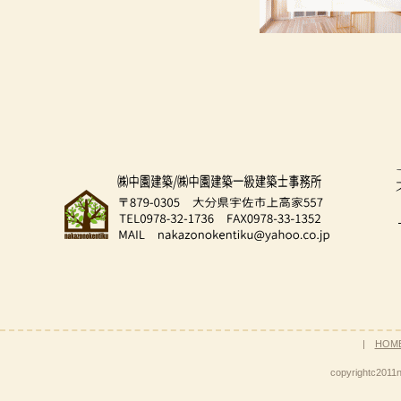
|
HOM
copyrightc2011n