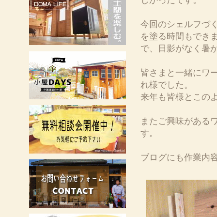
しかったです。
今回のシェルフづ
を塗る時間もでき
で、日影がなく暑
皆さまと一緒にワ
れ様でした。
来年も皆様とこの
またご興味がある
す。
ブログにも作業内