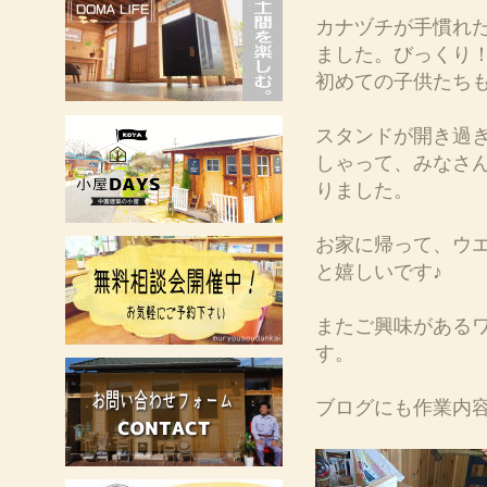
カナヅチが手慣れ
ました。びっくり
初めての子供たち
スタンドが開き過
しゃって、みなさ
りました。
お家に帰って、ウ
と嬉しいです♪
またご興味がある
す。
ブログにも作業内