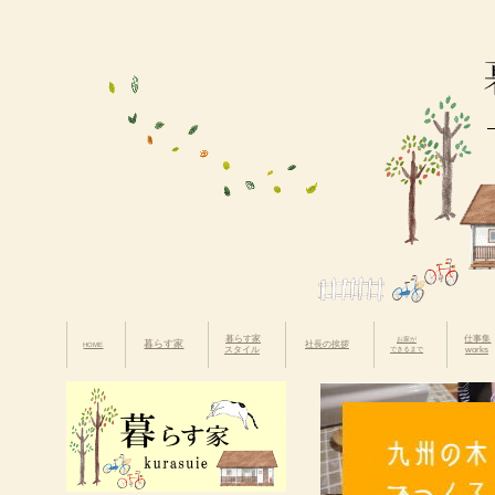
暮らす家
仕事集
お家が
暮らす家
社長の挨拶
HOME
スタイル
できるまで
works