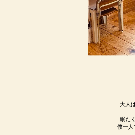
大人
眠た
僕一人