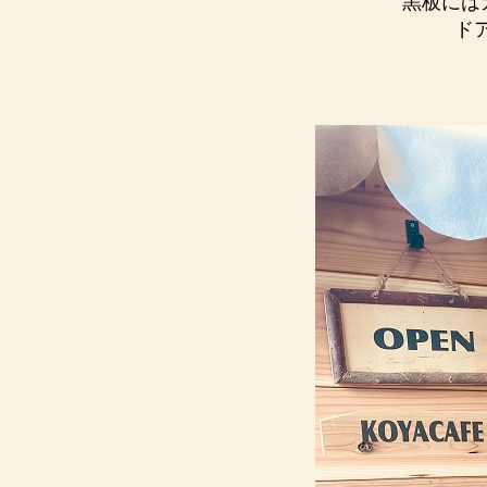
黒板にはカ
ド